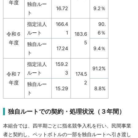
年度
独自ルー
16.72
9.2％
ト
指定法人
166.4
90.
ルート
1
6％
令和６
183.6
年度
5
独自ルー
17.24
9.4％
ト
指定法人
159.2
91.2%
ルート
3
令和７
174.5
年度
2
独自ルー
15.29
8.8%
ト
独自ルートでの契約・処理状況（３年間）
本組合では、四半期ごとに指名競争入札を行い、民間事業
者と契約し、ペットボトルの一部を独自ルートへ引き渡し