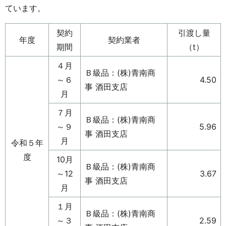
ています。
契約
引渡し量
年度
契約業者
期間
（t）
４月
Ｂ級品：(株)青南商
～６
4.50
事 酒田支店
月
７月
Ｂ級品：(株)青南商
～９
5.96
事 酒田支店
月
令和５年
度
10月
Ｂ級品：(株)青南商
～12
3.67
事 酒田支店
月
１月
Ｂ級品：(株)青南商
～３
2.59