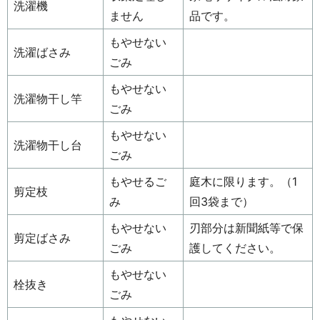
洗濯機
ません
品です。
もやせない
洗濯ばさみ
ごみ
もやせない
洗濯物干し竿
ごみ
もやせない
洗濯物干し台
ごみ
もやせるご
庭木に限ります。（1
剪定枝
み
回3袋まで）
もやせない
刃部分は新聞紙等で保
剪定ばさみ
ごみ
護してください。
もやせない
栓抜き
ごみ