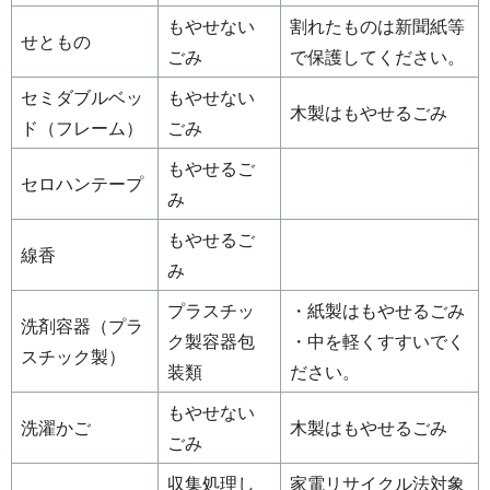
もやせない
割れたものは新聞紙等
せともの
ごみ
で保護してください。
セミダブルベッ
もやせない
木製はもやせるごみ
ド（フレーム）
ごみ
もやせるご
セロハンテープ
み
もやせるご
線香
み
プラスチッ
・紙製はもやせるごみ
洗剤容器（プラ
ク製容器包
・中を軽くすすいでく
スチック製）
装類
ださい。
もやせない
洗濯かご
木製はもやせるごみ
ごみ
収集処理し
家電リサイクル法対象