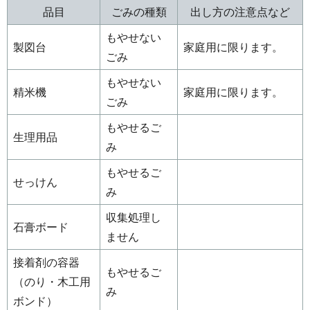
品目
ごみの種類
出し方の注意点など
もやせない
製図台
家庭用に限ります。
ごみ
もやせない
精米機
家庭用に限ります。
ごみ
もやせるご
生理用品
み
もやせるご
せっけん
み
収集処理し
石膏ボード
ません
接着剤の容器
もやせるご
（のり・木工用
み
ボンド）