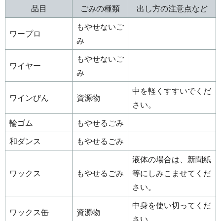
品目
ごみの種類
出し方の注意点など
もやせないご
ワープロ
み
もやせないご
ワイヤー
み
中を軽くすすいでくだ
ワインびん
資源物
さい。
輪ゴム
もやせるごみ
和ダンス
もやせるごみ
液体の場合は、新聞紙
ワックス
もやせるごみ
等にしみこませてくだ
さい。
中身を使い切ってくだ
ワックス缶
資源物
さい。